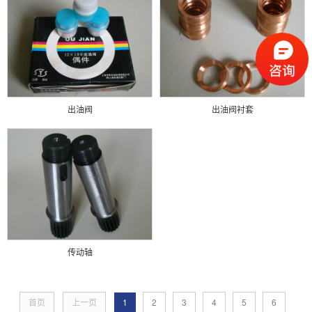
出油阀
出油阀衬套
传动轴
首页
上一页
1
2
3
4
5
6