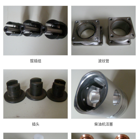
拔插组
波纹管
插头
柴油机活塞